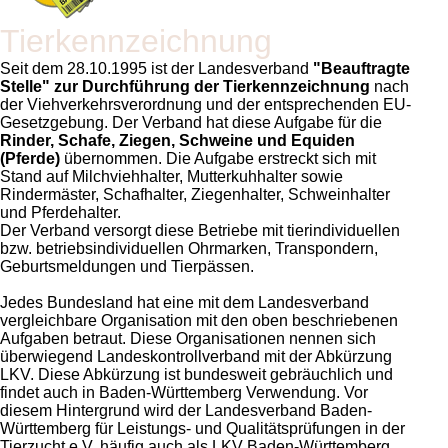
Tierkennzeichnung
Seit dem 28.10.1995 ist der Landesverband
Beauftragte
Stelle
zur Durchführung der Tierkennzeichnung
nach
der Viehverkehrsverordnung und der entsprechenden EU-
Gesetzgebung. Der Verband hat diese Aufgabe für die
Rinder, Schafe, Ziegen, Schweine und Equiden
(Pferde)
übernommen. Die Aufgabe erstreckt sich mit
Stand auf
Milchviehhalter, Mutterkuhhalter sowie
Rindermäster, Schafhalter, Ziegenhalter, Schweinhalter
und Pferdehalter.
Der Verband versorgt diese Betriebe mit tierindividuellen
bzw. betriebsindividuellen Ohrmarken, Transpondern,
Geburtsmeldungen und Tierpässen.
Jedes Bundesland hat eine mit dem Landesverband
vergleichbare Organisation mit den oben beschriebenen
Aufgaben betraut. Diese Organisationen nennen sich
überwiegend Landeskontrollverband mit der Abkürzung
LKV. Diese Abkürzung ist bundesweit gebräuchlich und
findet auch in Baden-Württemberg Verwendung. Vor
diesem Hintergrund wird der Landesverband Baden-
Württemberg für Leistungs- und Qualitätsprüfungen in der
Tierzucht e.V. häufig auch als LKV Baden-Württemberg