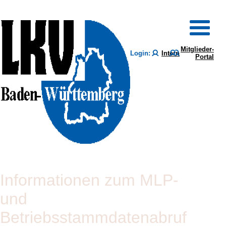
Mitglieder-
Login:
Intern
Portal
Informationen zum MLP-
und
Betriebsstammdatenabruf