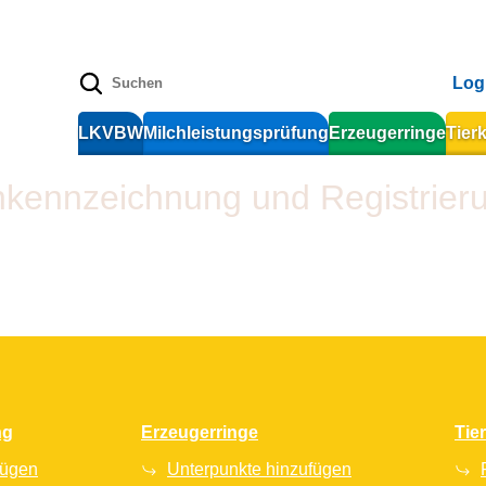
Log
LKVBW
Milchleistungsprüfung
Erzeugerringe
Tier
enkennzeichnung und Registrier
ng
Erzeugerringe
Tie
fügen
Unterpunkte hinzufügen