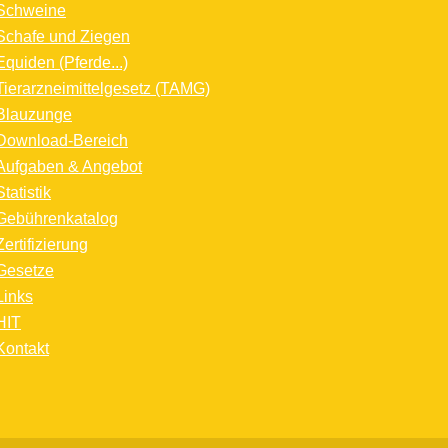
Schweine
Schafe und Ziegen
Equiden (Pferde...)
Tierarzneimittelgesetz (TAMG)
Blauzunge
Download-Bereich
Aufgaben & Angebot
Statistik
Gebührenkatalog
Zertifizierung
Gesetze
Links
HIT
Kontakt