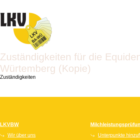
Zuständigkeiten für die Equid
Würtemberg (Kopie)
Zuständigkeiten
LKVBW
Milchleistungsprüfu
Wir über uns
Unterpunkte hinzu