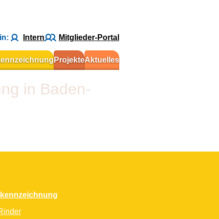
in:
Intern
Mitglieder-Portal
kennzeichnung
Projekte
Aktuelles
ung in Baden-
rkennzeichnung
Rinder