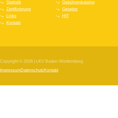
Statistik
Gebührenkatalog
Zertifizierung
Gesetze
Links
HIT
Kontakt
Copyright © 2026 | LKV Baden-Württemberg
Impressum
Datenschutz
Kontakt
Wir
verwenden
auf
unserer
Website
technisch
notwendige