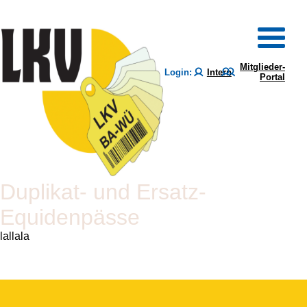
Mitglieder-
Login:
Intern
Portal
Duplikat- und Ersatz-
Equidenpässe
lallala