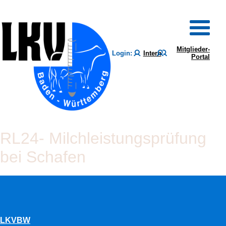
Mitglieder-
Login:
Intern
Portal
RL24- Milchleistungsprüfung
bei Schafen
LKVBW