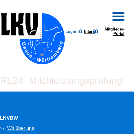
Mitglieder-
Login:
Intern
Portal
RL24- Milchleistungsprüfung
LKVBW
Wir über uns