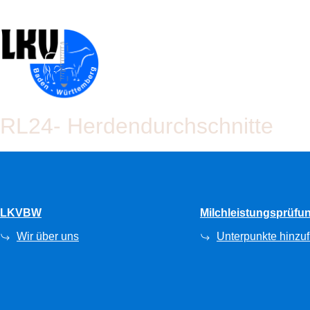
RL24- Herdendurchschnitte
LKVBW
Milchleistungsprüfu
Wir über uns
Unterpunkte hinzu