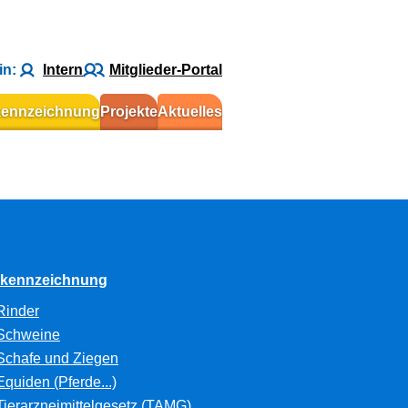
in:
Intern
Mitglieder-Portal
kennzeichnung
Projekte
Aktuelles
rkennzeichnung
Rinder
Schweine
Schafe und Ziegen
Equiden (Pferde...)
Tierarzneimittelgesetz (TAMG)