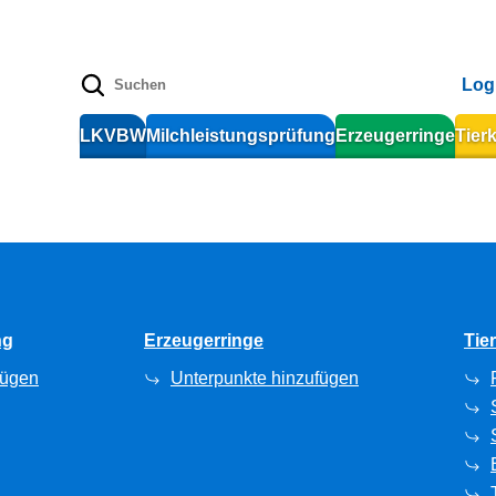
Log
LKVBW
Milchleistungsprüfung
Erzeugerringe
Tier
ng
Erzeugerringe
Tie
fügen
Unterpunkte hinzufügen