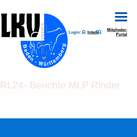
Mitglieder-
Login:
Intern
Portal
RL24- Berichte MLP Rinder