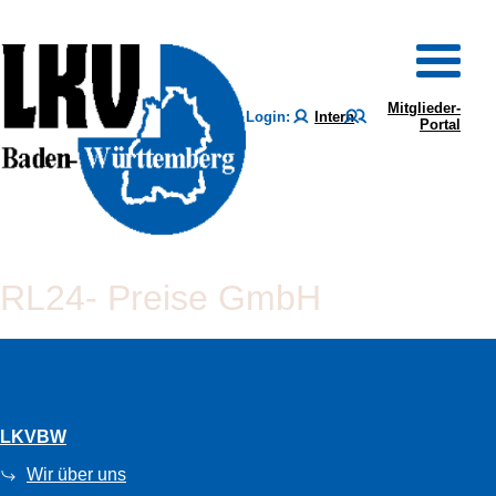
Mitglieder-
Login:
Intern
Portal
RL24- Preise GmbH
LKVBW
Wir über uns