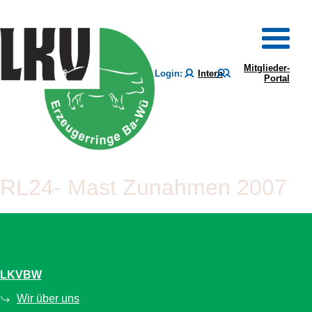
Mitglieder-
Login:
Intern
Portal
RL24- Mast Zunahmen 2007
LKVBW
Wir über uns