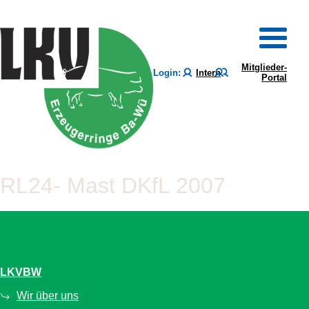
Mitglieder-
Login:
Intern
Portal
RL24- Mast DKfL 2007
LKVBW
Wir über uns