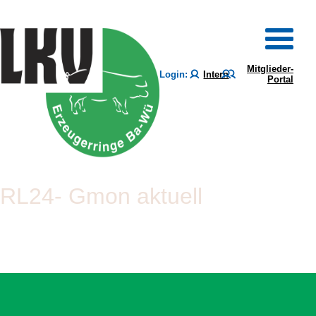
Mitglieder-
Login:
Intern
Portal
RL24- Gmon aktuell