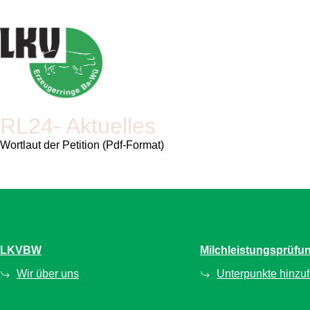
RL24- Aktuelles
Wortlaut der Petition (Pdf-Format)
LKVBW
Milchleistungsprüfu
Wir über uns
Unterpunkte hinzu