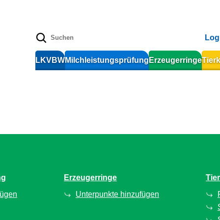
Log
LKVBW
Milchleistungsprüfung
Erzeugerringe
Tier
ng
Erzeugerringe
Tie
fügen
Unterpunkte hinzufügen