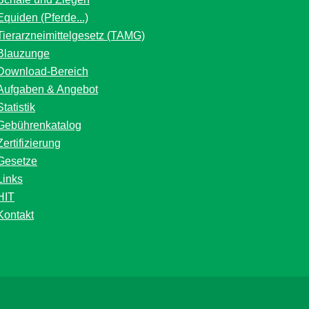
Equiden (Pferde...)
Tierarzneimittelgesetz (TAMG)
Blauzunge
Download-Bereich
Aufgaben & Angebot
Statistik
Gebührenkatalog
Zertifizierung
Gesetze
Links
HIT
Kontakt