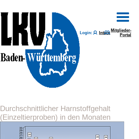
Mitglieder-
Login:
Intern
Portal
Durchschnittlicher Harnstoffgehalt
(Einzeltierproben) in den Monaten