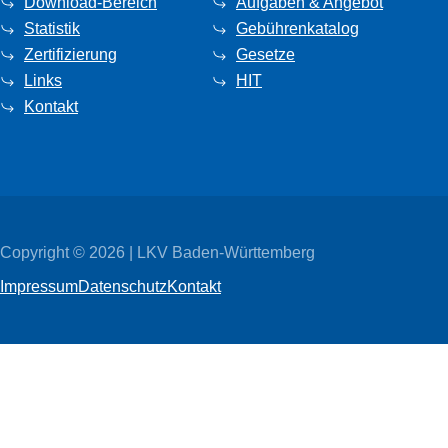
Download-Bereich
Aufgaben & Angebot
Statistik
Gebührenkatalog
Zertifizierung
Gesetze
Links
HIT
Kontakt
Copyright © 2026 | LKV Baden-Württemberg
Impressum
Datenschutz
Kontakt
Wir
verwenden
auf
unserer
Website
technisch