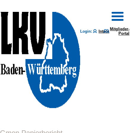
Mitglieder-
Login:
Intern
Portal
Gmon Papierbericht