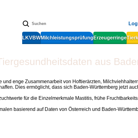
Log
LKVBW
Milchleistungsprüfung
Erzeugerringe
Tier
 Tiergesundheitsdaten aus Bad
te und enge Zusammenarbeit von Hoftierärzten, Milchviehhalter
affen. Dies ermöglicht, dass sich Baden-Württemberg jetzt auc
htwerte für die Einzelmerkmale Mastitis, frühe Fruchtbarkeits
len basierend auf Daten von Österreich und Baden-Württember