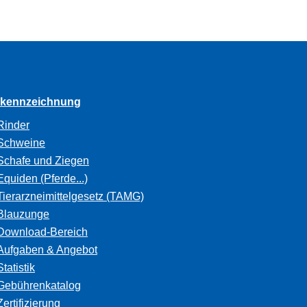
rkennzeichnung
Rinder
Schweine
Schafe und Ziegen
Equiden (Pferde...)
Tierarzneimittelgesetz (TAMG)
Blauzunge
Download-Bereich
Aufgaben & Angebot
Statistik
Gebührenkatalog
Zertifizierung