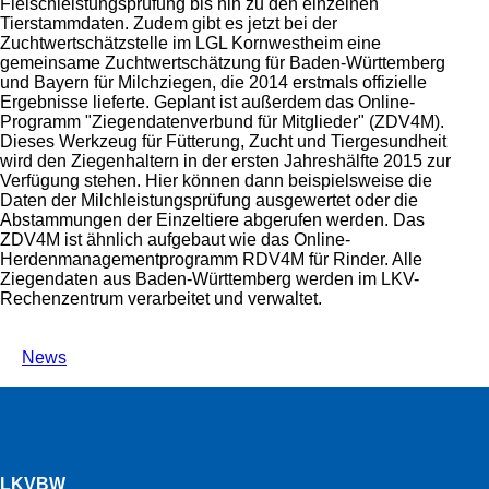
Fleischleistungsprüfung bis hin zu den einzelnen
Tierstammdaten. Zudem gibt es jetzt bei der
Zuchtwertschätzstelle im LGL Kornwestheim eine
gemeinsame Zuchtwertschätzung für Baden-Württemberg
und Bayern für Milchziegen, die 2014 erstmals offizielle
Ergebnisse lieferte. Geplant ist außerdem das Online-
Programm
Ziegendatenverbund für Mitglieder
(ZDV4M).
Dieses Werkzeug für Fütterung, Zucht und Tiergesundheit
wird den Ziegenhaltern in der ersten Jahreshälfte 2015 zur
Verfügung stehen. Hier können dann beispielsweise die
Daten der Milchleistungsprüfung ausgewertet oder die
Abstammungen der Einzeltiere abgerufen werden. Das
ZDV4M ist ähnlich aufgebaut wie das Online-
Herdenmanagementprogramm RDV4M für Rinder. Alle
Ziegendaten aus Baden-Württemberg werden im LKV-
Rechenzentrum verarbeitet und verwaltet.
News
LKVBW