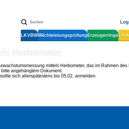
Log
LKVBW
Milchleistungsprüfung
Erzeugerringe
Tier
els Herbometer
aswachstumsmessung mittels Herbometer, das im Rahmen des In
e bitte angehängtem Dokument.
lte sich allerspätestens bis 05.02. anmelden.