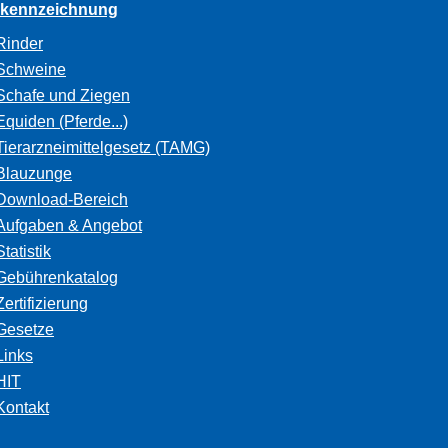
rkennzeichnung
Rinder
Schweine
Schafe und Ziegen
Equiden (Pferde...)
Tierarzneimittelgesetz (TAMG)
Blauzunge
Download-Bereich
Aufgaben & Angebot
Statistik
Gebührenkatalog
Zertifizierung
Gesetze
Links
HIT
Kontakt