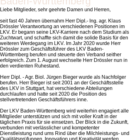
Baden-Württemberg
Liebe Mitglieder, sehr geehrte Damen und Herren,
seit fast 40 Jahren übernahm Herr Dipl.- Ing. agr. Klaus
Drössler Verantwortung an verschiedenen Positionen im
LKV. Er begann seine LKV-Karriere nach dem Studium als
Zuchtwart, und schaffte sich damit die solide Basis für den
weiteren Werdegang im LKV. Im Jahr 2020 wurde Herr
Drössler zum Geschäftsführer des LKV Baden-
Württemberg berufen und steuerte den Verband seither
erfolgreich. Zum 1. August wechselte Herr Drössler nun in
den verdienten Ruhestand.
Herr Dipl. - Agr. Biol. Jürgen Bieger wurde als Nachfolger
berufen. Herr Bieger ist seit 2001 an der Geschäftsstelle
des LKV in Stuttgart, hat verschiedene Abteilungen
durchlaufen und hatte seit 2020 die Position des
stellvertretenden Geschäftsführers inne.
Der LKV Baden-Württemberg wird weiterhin engagiert alle
Mitglieder unterstützen und sich mit voller Kraft in der
täglichen Praxis für sie einsetzen. Der Blick in die Zukunft,
verbunden mit verlässlicher und kompetenter
Dienstleistung rund ums Rind über die Milchleistungs- und
Qualitätsprüfungen, Innovation und Kreativität werden