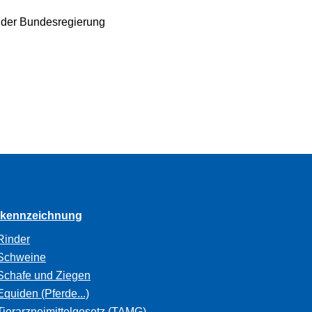
n der Bundesregierung
rkennzeichnung
Rinder
Schweine
Schafe und Ziegen
Equiden (Pferde...)
Tierarzneimittelgesetz (TAMG)