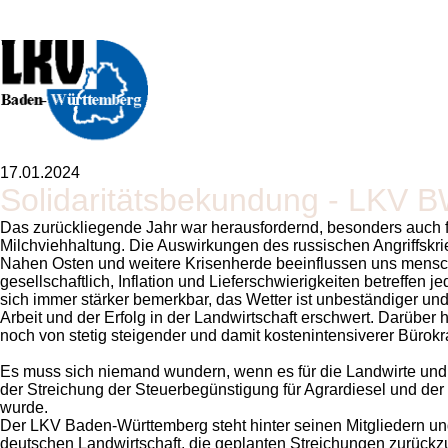
17.01.2024
Solidaritätsbekundung - LKV 
Das zurückliegende Jahr war herausfordernd, besonders auch fü
Milchviehhaltung. Die Auswirkungen des russischen Angriffskrie
Nahen Osten und weitere Krisenherde beeinflussen uns menschl
gesellschaftlich, Inflation und Lieferschwierigkeiten betreffen
sich immer stärker bemerkbar, das Wetter ist unbeständiger un
Arbeit und der Erfolg in der Landwirtschaft erschwert. Darüber 
noch von stetig steigender und damit kostenintensiverer Bürokra
Es muss sich niemand wundern, wenn es für die Landwirte und
der Streichung der Steuerbegünstigung für Agrardiesel und der 
wurde.
Der LKV Baden-Württemberg steht hinter seinen Mitgliedern und
deutschen Landwirtschaft, die geplanten Streichungen zurück