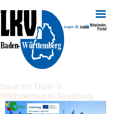
Mitglieder-
Login:
Intern
Portal
Save the Date! 3.
Milchviehtag in Straßburg