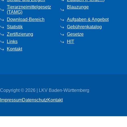
Tierarzneimittelgesetz
Blauzunge
(TAMG)
Download-Bereich
Aufgaben & Angebot
Statistik
Gebührenkatalog
Zertifizierung
Gesetze
Links
HIT
Kontakt
Copyright © 2026 | LKV Baden-Württemberg
Impressum
Datenschutz
Kontakt
Wir
verwenden