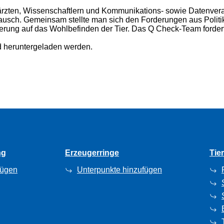
Tierärzten, Wissenschaftlern und Kommunikations- sowie Datenve
ausch. Gemeinsam stellte man sich den Forderungen aus Politi
ierung auf das Wohlbefinden der Tier. Das Q Check-Team forder
d heruntergeladen werden.
ng
Erzeugerringe
Tie
fügen
Unterpunkte hinzufügen