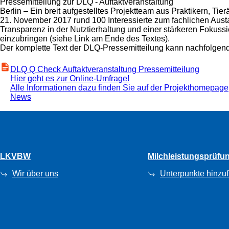
Pressemitteilung zur DLQ - Auftaktveranstaltung
Berlin – Ein breit aufgestelltes Projektteam aus Praktikern, 
21. November 2017 rund 100 Interessierte zum fachlichen Aust
Transparenz in der Nutztierhaltung und einer stärkeren Fokuss
einzubringen (siehe Link am Ende des Textes).
Der komplette Text der DLQ-Pressemitteilung kann nachfolgen
DLQ Q Check Auftaktveranstaltung Pressemitteilung
Hier geht es zur Online-Umfrage!
Alle Informationen dazu finden Sie auf der Projekthomepage
News
LKVBW
Milchleistungsprüfu
Wir über uns
Unterpunkte hinzu