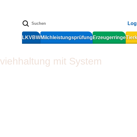
Log
LKVBW
Milchleistungsprüfung
Erzeugerringe
Tier
hviehhaltung mit System