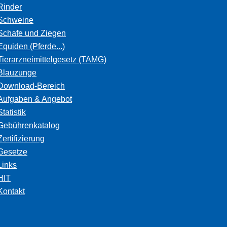
Rinder
Schweine
Schafe und Ziegen
Equiden (Pferde...)
Tierarzneimittelgesetz (TAMG)
Blauzunge
Download-Bereich
Aufgaben & Angebot
Statistik
Gebührenkatalog
Zertifizierung
Gesetze
Links
HIT
Kontakt