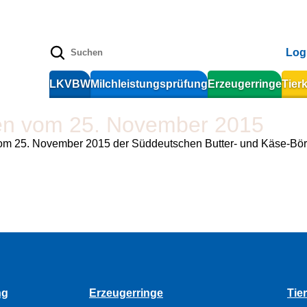
Log
LKVBW
Milchleistungsprüfung
Erzeugerringe
Tier
ren vom 25. November 2015
om 25. November 2015 der Süddeutschen Butter- und Käse-Börs
ng
Erzeugerringe
Tie