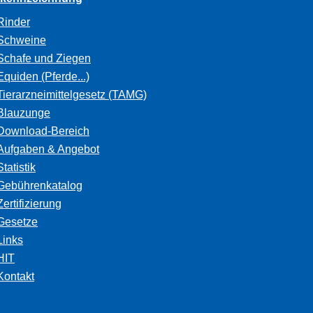
Rinder
Schweine
Schafe und Ziegen
Equiden (Pferde...)
Tierarzneimittelgesetz (TAMG)
Blauzunge
Download-Bereich
Aufgaben & Angebot
Statistik
Gebührenkatalog
Zertifizierung
Gesetze
Links
HIT
Kontakt