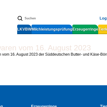
Log
LKVBW
Milchleistungsprüfung
Erzeugerringe
Tier
rwaren vom 16. August 2023
n vom 16. August 2023 der Süddeutschen Butter- und Käse-Börs
ng
Erzeugerringe
Tie