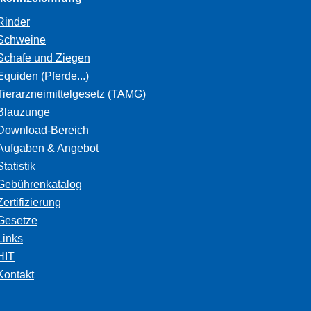
Rinder
Schweine
Schafe und Ziegen
Equiden (Pferde...)
Tierarzneimittelgesetz (TAMG)
Blauzunge
Download-Bereich
Aufgaben & Angebot
Statistik
Gebührenkatalog
Zertifizierung
Gesetze
Links
HIT
Kontakt