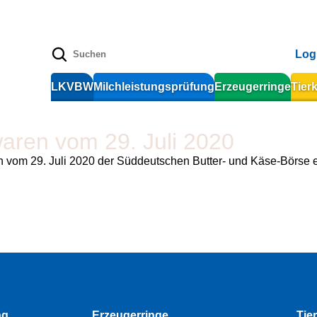
Log
LKVBW
Milchleistungsprüfung
Erzeugerringe
Tier
waren vom 29. Juli 2020
n vom 29. Juli 2020 der Süddeutschen Butter- und Käse-Börse e
ng
Erzeugerringe
Tie