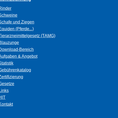
Rinder
Schweine
Schafe und Ziegen
Equiden (Pferde...)
Tierarzneimittelgesetz (TAMG)
Blauzunge
Download-Bereich
Aufgaben & Angebot
Statistik
Gebührenkatalog
Zertifizierung
Gesetze
Links
HIT
Kontakt