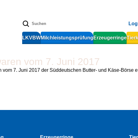
Log
LKVBW
Milchleistungsprüfung
Erzeugerringe
Tier
waren vom 7. Juni 2017
n vom 7. Juni 2017 der Süddeutschen Butter- und Käse-Börse e
ng
Erzeugerringe
Tie