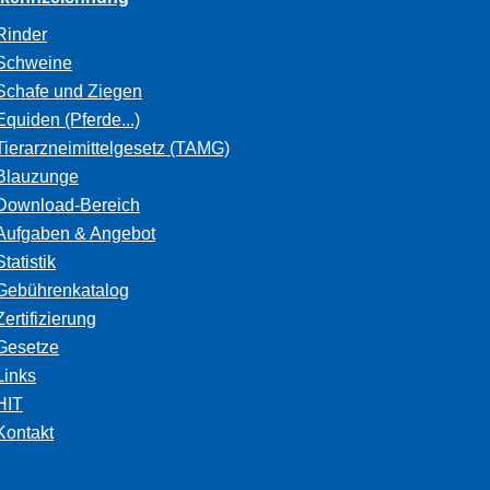
Rinder
Schweine
Schafe und Ziegen
Equiden (Pferde...)
Tierarzneimittelgesetz (TAMG)
Blauzunge
Download-Bereich
Aufgaben & Angebot
Statistik
Gebührenkatalog
Zertifizierung
Gesetze
Links
HIT
Kontakt