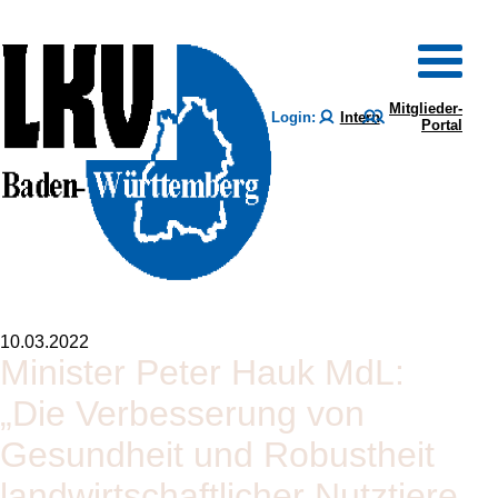
Mitglieder-
Login:
Intern
Portal
10.03.2022
Minister Peter Hauk MdL:
„Die Verbesserung von
Gesundheit und Robustheit
landwirtschaftlicher Nutztiere