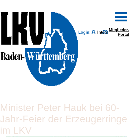
Mitglieder-
Login:
Intern
Portal
Minister Peter Hauk bei 60-
Jahr-Feier der Erzeugerringe
im LKV