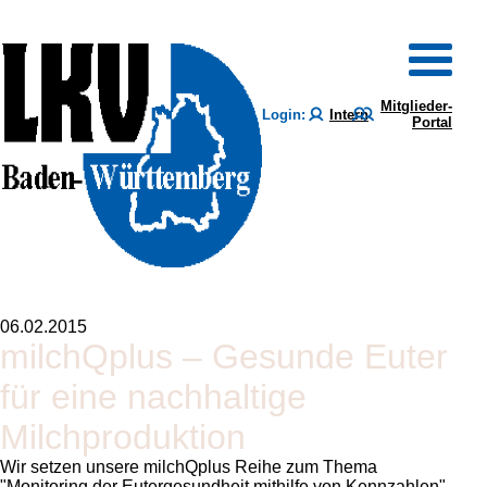
Mitglieder-
Login:
Intern
Portal
06.02.2015
milchQplus – Gesunde Euter
für eine nachhaltige
Milchproduktion
Wir setzen unsere milchQplus Reihe zum Thema
Monitoring der Eutergesundheit mithilfe von Kennzahlen