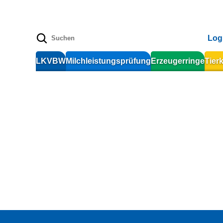
Log
LKVBW
Milchleistungsprüfung
Erzeugerringe
Tier