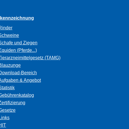
rkennzeichnung
Rinder
Schweine
Schafe und Ziegen
Equiden (Pferde...)
Tierarzneimittelgesetz (TAMG)
Blauzunge
Download-Bereich
Aufgaben & Angebot
Statistik
Gebührenkatalog
Zertifizierung
Gesetze
Links
HIT