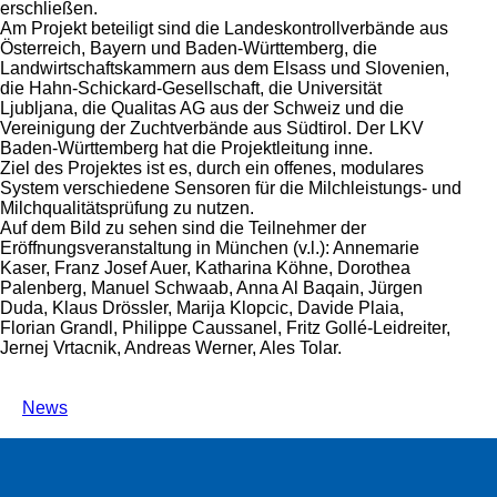
erschließen.
Am Projekt beteiligt sind die Landeskontrollverbände aus
Österreich, Bayern und Baden-Württemberg, die
Landwirtschaftskammern aus dem Elsass und Slovenien,
die Hahn-Schickard-Gesellschaft, die Universität
Ljubljana, die Qualitas AG aus der Schweiz und die
Vereinigung der Zuchtverbände aus Südtirol. Der LKV
Baden-Württemberg hat die Projektleitung inne.
Ziel des Projektes ist es, durch ein offenes, modulares
System verschiedene Sensoren für die Milchleistungs- und
Milchqualitätsprüfung zu nutzen.
Auf dem Bild zu sehen sind die Teilnehmer der
Eröffnungsveranstaltung in München (v.l.): Annemarie
Kaser, Franz Josef Auer, Katharina Köhne, Dorothea
Palenberg, Manuel Schwaab, Anna Al Baqain, Jürgen
Duda, Klaus Drössler, Marija Klopcic, Davide Plaia,
Florian Grandl, Philippe Caussanel, Fritz Gollé-Leidreiter,
Jernej Vrtacnik, Andreas Werner, Ales Tolar.
News