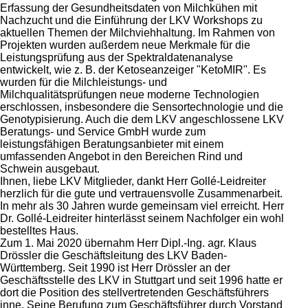
Erfassung der Gesundheitsdaten von Milchkühen mit
Nachzucht und die Einführung der LKV Workshops zu
aktuellen Themen der Milchviehhaltung. Im Rahmen von
Projekten wurden außerdem neue Merkmale für die
Leistungsprüfung aus der Spektraldatenanalyse
entwickelt, wie z. B. der Ketoseanzeiger
KetoMIR
. Es
wurden für die Milchleistungs- und
Milchqualitätsprüfungen neue moderne Technologien
erschlossen, insbesondere die Sensortechnologie und die
Genotypisierung. Auch die dem LKV angeschlossene LKV
Beratungs- und Service GmbH wurde zum
leistungsfähigen Beratungsanbieter mit einem
umfassenden Angebot in den Bereichen Rind und
Schwein ausgebaut.
Ihnen, liebe LKV Mitglieder, dankt Herr Gollé-Leidreiter
herzlich für die gute und vertrauensvolle Zusammenarbeit.
In mehr als 30 Jahren wurde gemeinsam viel erreicht. Herr
Dr. Gollé-Leidreiter hinterlässt seinem Nachfolger ein wohl
bestelltes Haus.
Zum 1. Mai 2020 übernahm Herr Dipl.-Ing. agr. Klaus
Drössler die Geschäftsleitung des LKV Baden-
Württemberg. Seit 1990 ist Herr Drössler an der
Geschäftsstelle des LKV in Stuttgart und seit 1996 hatte er
dort die Position des stellvertretenden Geschäftsführers
inne. Seine Berufung zum Geschäftsführer durch Vorstand