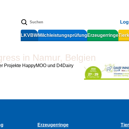
Log
LKVBW
Milchleistungsprüfung
Erzeugerringe
Tier
ress in Namur, Belgien
 der Projekte HappyMOO und D4Dairy
ng
Erzeugerringe
Tie