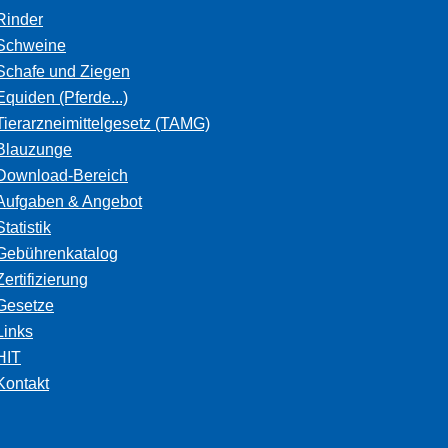
Rinder
Schweine
Schafe und Ziegen
Equiden (Pferde...)
Tierarzneimittelgesetz (TAMG)
Blauzunge
Download-Bereich
Aufgaben & Angebot
Statistik
Gebührenkatalog
Zertifizierung
Gesetze
Links
HIT
Kontakt