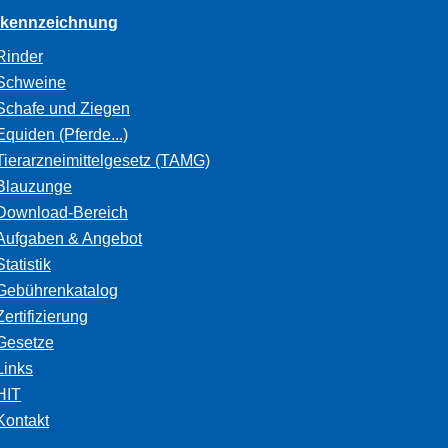
rkennzeichnung
Rinder
Schweine
Schafe und Ziegen
Equiden (Pferde...)
Tierarzneimittelgesetz (TAMG)
Blauzunge
Download-Bereich
Aufgaben & Angebot
Statistik
Gebührenkatalog
Zertifizierung
Gesetze
Links
HIT
Kontakt