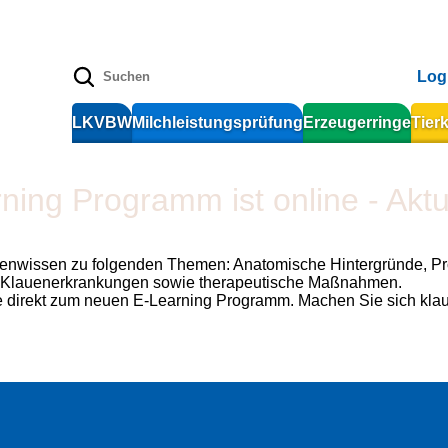
Log
LKVBW
Milchleistungsprüfung
Erzeugerringe
Tier
ng Programm ist online - Aktuel
ertenwissen zu folgenden Themen: Anatomische Hintergründe, 
on Klauenerkrankungen sowie therapeutische Maßnahmen.
 direkt zum neuen E-Learning Programm. Machen Sie sich klauen