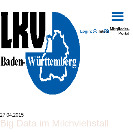
Mitglieder-
Login:
Intern
Portal
27.04.2015
Big Data im Milchviehstall