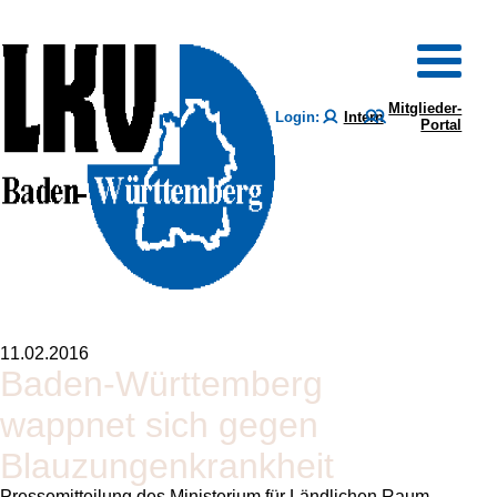
Mitglieder-
Login:
Intern
Portal
11.02.2016
Baden-Württemberg
wappnet sich gegen
Blauzungenkrankheit
Pressemitteilung des Ministerium für Ländlichen Raum