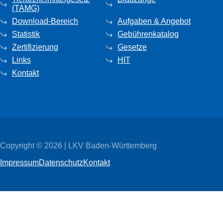
(TAMG)
Download-Bereich
Aufgaben & Angebot
Statistik
Gebührenkatalog
Zertifizierung
Gesetze
Links
HIT
Kontakt
Copyright © 2026 | LKV Baden-Württemberg
Impressum
Datenschutz
Kontakt
Wir
verwenden
auf
unserer