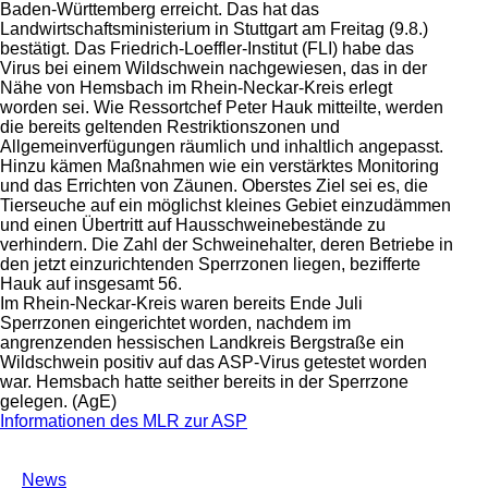
Baden-Württemberg erreicht. Das hat das
Landwirtschaftsministerium in Stuttgart am Freitag (9.8.)
bestätigt. Das Friedrich-Loeffler-Institut (FLI) habe das
Virus bei einem Wildschwein nachgewiesen, das in der
Nähe von Hemsbach im Rhein-Neckar-Kreis erlegt
worden sei. Wie Ressortchef Peter Hauk mitteilte, werden
die bereits geltenden Restriktionszonen und
Allgemeinverfügungen räumlich und inhaltlich angepasst.
Hinzu kämen Maßnahmen wie ein verstärktes Monitoring
und das Errichten von Zäunen. Oberstes Ziel sei es, die
Tierseuche auf ein möglichst kleines Gebiet einzudämmen
und einen Übertritt auf Hausschweinebestände zu
verhindern. Die Zahl der Schweinehalter, deren Betriebe in
den jetzt einzurichtenden Sperrzonen liegen, bezifferte
Hauk auf insgesamt 56.
Im Rhein-Neckar-Kreis waren bereits Ende Juli
Sperrzonen eingerichtet worden, nachdem im
angrenzenden hessischen Landkreis Bergstraße ein
Wildschwein positiv auf das ASP-Virus getestet worden
war. Hemsbach hatte seither bereits in der Sperrzone
gelegen. (AgE)
Informationen des MLR zur ASP
News