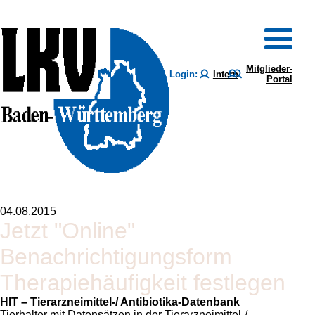
Mitglieder-
Login:
Intern
Portal
04.08.2015
Jetzt "Online"
Benachrichtigungsform
Therapiehäufigkeit festlegen
HIT – Tierarzneimittel-/ Antibiotika-Datenbank
Tierhalter mit Datensätzen in der Tierarzneimittel-/