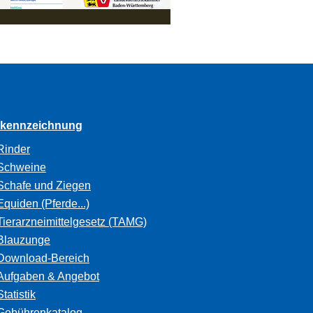
rkennzeichnung
Rinder
Schweine
Schafe und Ziegen
Equiden (Pferde...)
Tierarzneimittelgesetz (TAMG)
Blauzunge
Download-Bereich
Aufgaben & Angebot
Statistik
Gebührenkatalog