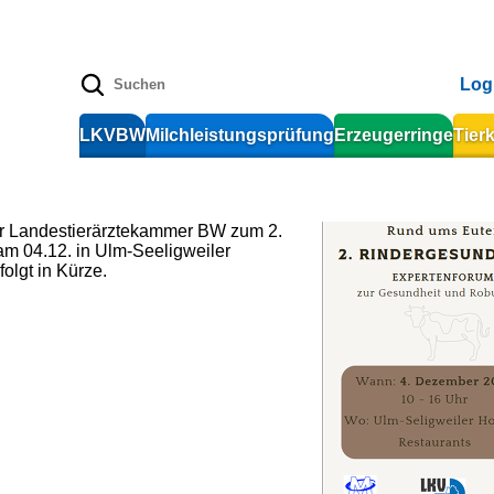
Log
LKVBW
Milchleistungsprüfung
Erzeugerringe
Tier
r Landestierärztekammer BW zum 2.
am 04.12. in Ulm-Seeligweiler
olgt in Kürze.